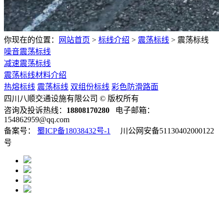
你现在的位置：
网站首页
>
标线介绍
>
震荡标线
>
震荡标线
噪音震荡标线
减速震荡标线
震荡标线材料介绍
热熔标线
震荡标线
双组份标线
彩色防滑路面
四川八顺交通设施有限公司 © 版权所有
咨询及投诉热线：
18808170280
电子邮箱：
154862959@qq.com
备案号：
蜀ICP备18038432号-1
川公网安备51130402000122
号